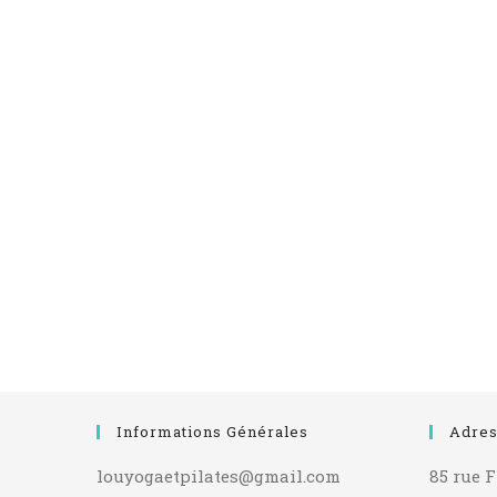
Informations Générales
Adres
louyogaetpilates@gmail.com
85 rue F