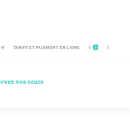
 H​
TARIFS ET PAIEMENT EN LIGNE
0
ervez vos cours