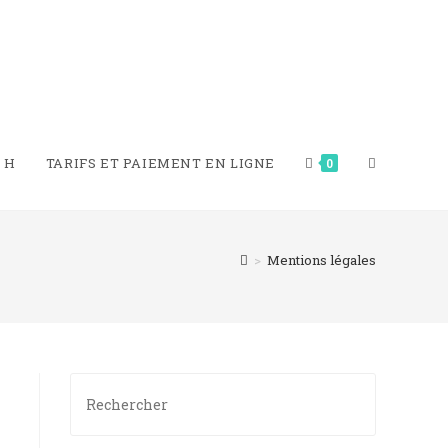
TOGGLE
 H​
TARIFS ET PAIEMENT EN LIGNE
0
WEBSITE
>
Mentions légales
SEARCH