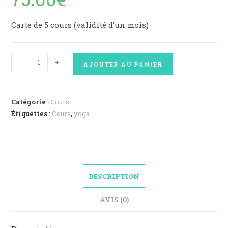
Carte de 5 cours (validité d’un mois)
quantité
-
+
AJOUTER AU PANIER
de
5
Cours
Catégorie :
Cours
Class
Étiquettes :
Cours
,
yoga
Pass
Découverte
DESCRIPTION
AVIS (0)