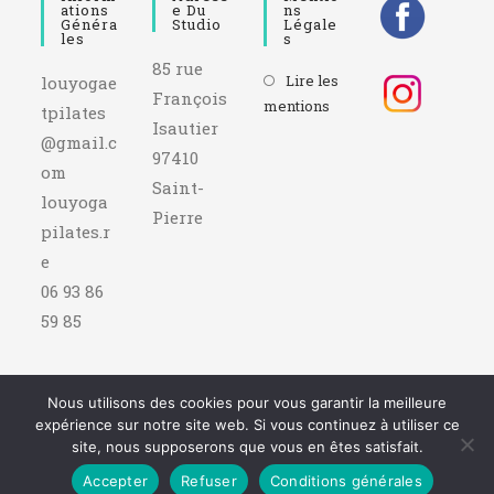
Ations
E Du
Ns
Généra
Studio
Légale
Les
S
85 rue
Lire les
louyogae
François
mentions
tpilates
Isautier
@gmail.c
97410
om
Saint-
louyoga
Pierre
pilates.r
e
06 93 86
59 85
Nous utilisons des cookies pour vous garantir la meilleure
© Site réalisé par ZeBox Communication / www.zebox-
expérience sur notre site web. Si vous continuez à utiliser ce
communication.com
site, nous supposerons que vous en êtes satisfait.
Accepter
Refuser
Conditions générales