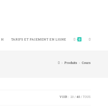
TOGGLE
 H​
TARIFS ET PAIEMENT EN LIGNE
0
WEBSITE
>
Produits
>
Cours
SEARCH
VOIR :
20
40
TOUS