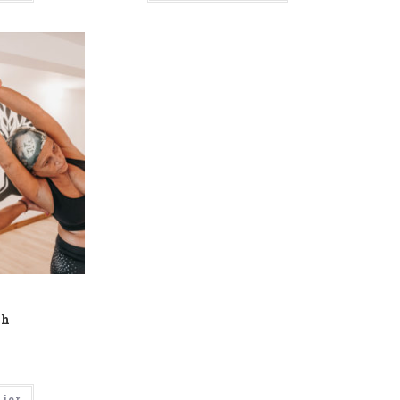
1h
nier